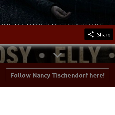

Share
getnext to Nancy Tischendorf
pt, The Evil, von Nancy Tischendorf, Leseprobe 1.pdf
Follow Nancy Tischendorf here!
Add Comment
Posts
Guestbook
Shop