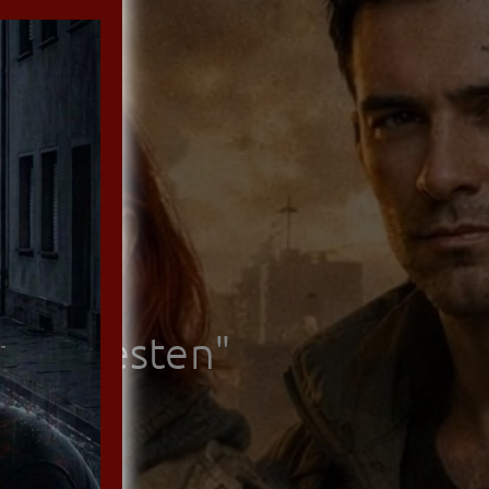
f
m lautesten"