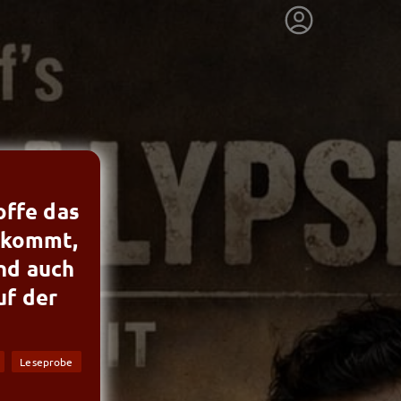
offe das
bekommt,
nd auch
uf der
Leseprobe