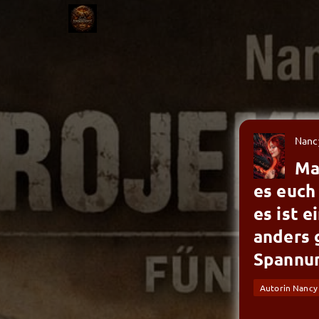
Nanc
Ma
es euch
es ist 
anders 
Spannun
Autorin Nancy