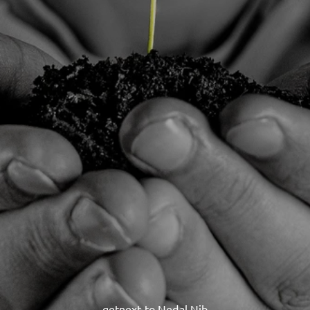
getnext to Nedal Nib