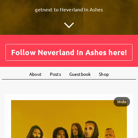
getnext to Neverland In Ashes
Follow Neverland In Ashes here!
About
Posts
Guestbook
Shop
Hide