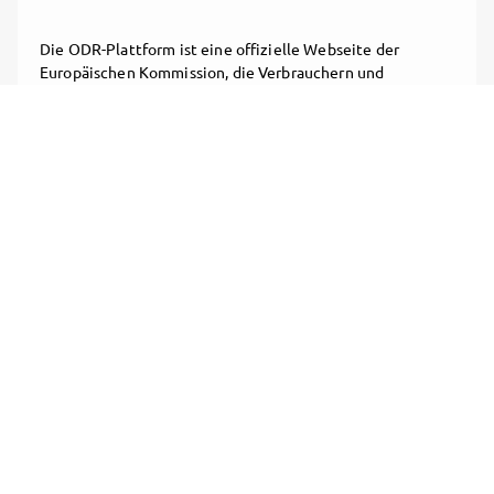
Die ODR-Plattform ist eine offizielle Webseite der
Europäischen Kommission, die Verbrauchern und
Unternehmern hilft, bei Problemen zu einer
außergerichtlichen Einigung zu kommen.
Follow
Neverland In
Ashes
, and
immediately
get access to all exclusive posts.