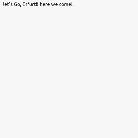
let’s Go, Erfurt!! here we come!!
Follow Patricia Kelly here!
About
Posts
Guestbook
Shop
Follow
Patricia Kelly
,
and immediately
get access to all exclusive posts.
Sign up now