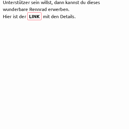
Unterstützer sein willst, dann kannst du dieses
wunderbare Rennrad erwerben.
Hier ist der
LINK
mit den Details.
Follow pedalskillcancer here!
About
Posts
Guestbook
Shop
Follow
pedalskillcancer
, and
immediately
get access to all exclusive posts.