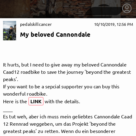
pedalskillcancer
10/10/2019, 12:56 PM
My beloved Cannondale
It hurts, but I need to give away my beloved Cannondale
Caad12 roadbike to save the journey 'beyond the greatest
peaks'.
If you want to be a sepcial supporter you can buy this
wonderful roadbike.
Here is the
LINK
with the details.
____
Es tut weh, aber ich muss mein geliebtes Cannondale Caad
getnext to pedalskillcancer
12 Rennrad weggeben, um das Projekt 'beyond the
greatest peaks' zu retten. Wenn du ein besonderer