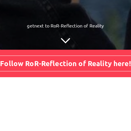
getnext to RoR-Reflection of Reality
Follow RoR-Reflection of Reality here!
Posts
Guestbook
Shop
m geht es? Um Geld? Auch!
Aber eigentlich geht es um mehr...
n Zeiten ist es eine echte Herausforderung, LIVE Auftritte zu ergatter
ches Können zu zeigen. Wer hier nicht aufgibt als Musiker, Songschreib
ne Arbeit und seine Vision als freier Musiker, mit seiner Musik
die Welt
lichen Sinne geht es also um viel mehr - für uns!