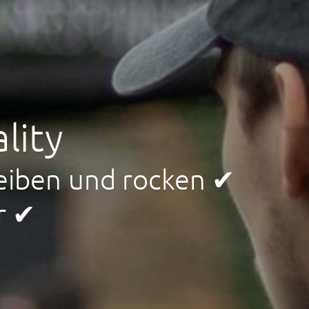
lity
reiben und rocken ✔
r ✔