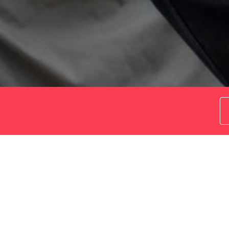
Ja, woru
In diese
musikalis
liebt sei
Im eigent