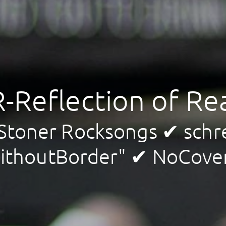
-Reflection of Rea
, Stoner Rocksongs ✔ sch
ithoutBorder" ✔ NoCove