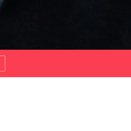
n um mit ihrer Musik zu überzeugen und ihr
er und mit seiner Band einfach nur live spielen will,
 zu erobern.