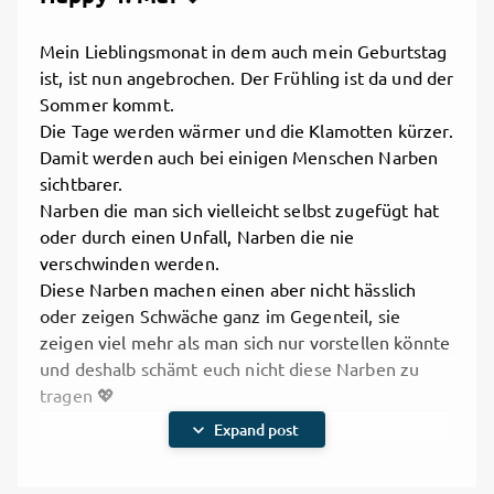
Playback
1x
0:00
/
1:56
Rate
Play
Mute
Current
Duration
Seek
Seek
Mein Lieblingsmonat in dem auch mein Geburtstag
Time
back
forward
ist, ist nun angebrochen. Der Frühling ist da und der
10
10
Sommer kommt.
2. Saphira- Frei sein.mp3
seconds
seconds
Die Tage werden wärmer und die Klamotten kürzer.
Damit werden auch bei einigen Menschen Narben
Loaded
:
93.20%
sichtbarer.
Playback
Narben die man sich vielleicht selbst zugefügt hat
1x
0:00
/
2:26
Rate
Play
Mute
Current
Duration
Seek
Seek
oder durch einen Unfall, Narben die nie
Time
back
forward
verschwinden werden.
10
10
Diese Narben machen einen aber nicht hässlich
3. Saphira- Lost.mp3
seconds
seconds
oder zeigen Schwäche ganz im Gegenteil, sie
zeigen viel mehr als man sich nur vorstellen könnte
Loaded
:
94.77%
und deshalb schämt euch nicht diese Narben zu
Playback
tragen 💖
1x
0:00
/
2:24
Rate
Play
Mute
Current
Duration
Seek
Seek
Time
expand_more
Expand post
back
forward
10
10
4. Saphira- Banksy.mp3