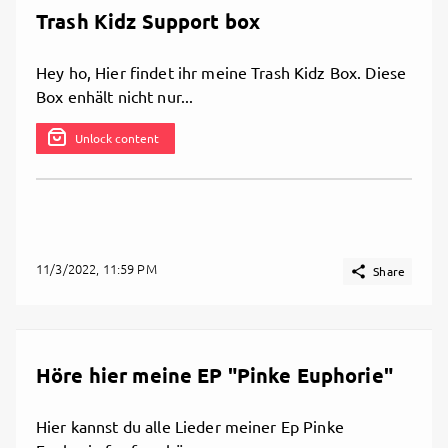
- Eine DIY-Kette mit sehr viel Liebe gemacht
Trash Kidz Support box
- Drei nice Sticker für deinen Kiez
- Eine kleine Dankeskarte von mir
Hey ho, Hier findet ihr meine Trash Kidz Box. Diese
- EP, Musikvideos + exklusiver Content
Box enhält nicht nur...
Danke für deine Unterstützung! 🦋
Unlock content
#Thisisme #Intensehappieness #LGBTQIA
#Fuckhomophobia
11/3/2022, 11:59 PM

Share

Share
Höre hier meine EP "Pinke Euphorie"
Hier kannst du alle Lieder meiner Ep Pinke