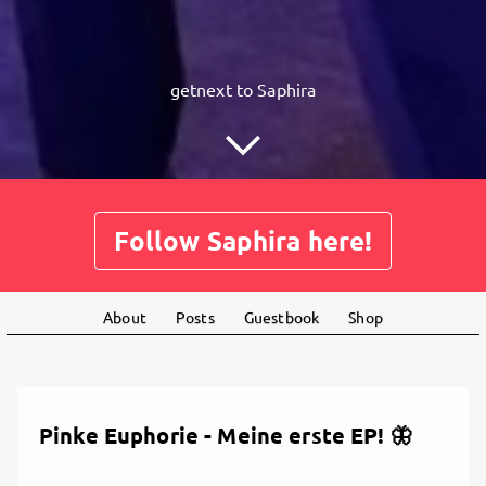
getnext to Saphira
Follow Saphira here!
About
Posts
Guestbook
Shop
Pinke Euphorie - Meine erste EP! 🦋