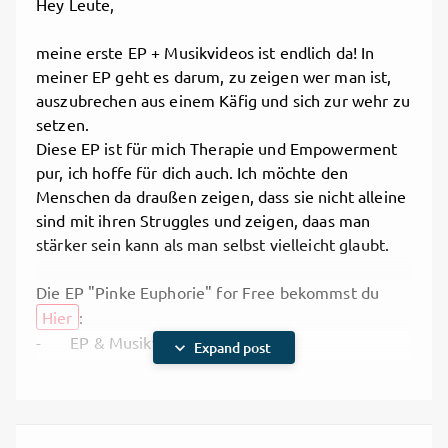
Hey Leute,
meine erste EP + Musikvideos ist endlich da! In
meiner EP geht es darum, zu zeigen wer man ist,
auszubrechen aus einem Käfig und sich zur wehr zu
setzen.
Diese EP ist für mich Therapie und Empowerment
pur, ich hoffe für dich auch. Ich möchte den
Menschen da draußen zeigen, dass sie nicht alleine
sind mit ihren Struggles und zeigen, daas man
stärker sein kann als man selbst vielleicht glaubt.
Die EP "Pinke Euphorie" for Free bekommst du
Hier
:
- EP & Musikvideos
expand_more
Expand post
EP Trash Kidz Support Box für 44.99 € bekommst
du
Hier
:
- Ein von mir designtes Shirt