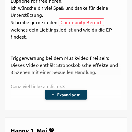
Euphorie for free hören.
Ich wünsche dir viel Spaß und danke für deine
Unterstützung.
Schreibe gerne in den
Community Bereich
welches dein Lieblingslied ist und wie du die EP
findest.
Triggerwarnung bei dem Musikvideo Frei sein:
Dieses Video enthält Stroboskobische effekte und
3 Szenen mit einer Sexuellen Handlung.
Ganz viel liebe an dich <3
expand_more
Expand post
1. Saphira- Keine Triggerwarnung.mp3
Loaded
:
Happy 1. Mai 💖
100.00%