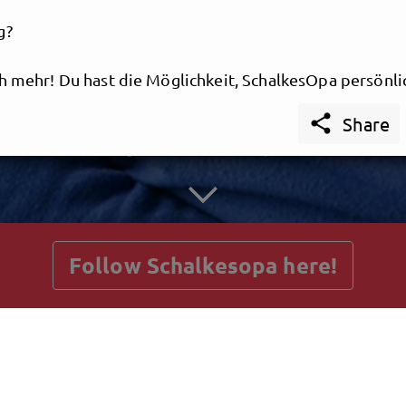
g?
ch mehr! Du hast die Möglichkeit, SchalkesOpa persönli
rnen und Merchandise zu ergattern, einschließlich sei

Share
 deine Sammlung.
getnext to Schalkesopa
lste an all dem?
tt ist kostenlos!...
Follow Schalkesopa here!
n lediglich eine Mindestverzehrgebühr von 10 € pro P
rte). Ein kleiner Preis für einen unvergesslichen Abend
z und Unterhaltung, oder?
Posts
Guestbook
Shop
beginnt schon um 19 Uhr und unser resident DJ "Der fl
 wird dich mit den besten Schlager- und Partyhits in 