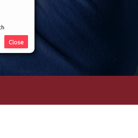
ch
ner Musik
Close
erson
 voller
iegende
Stimmung