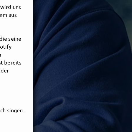
 wird uns
amm aus
die seine
otify
h
t bereits
 der
ch singen.