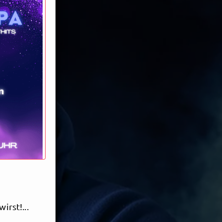
irst!...