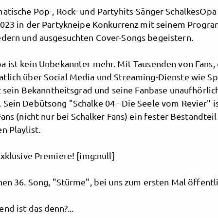
matische Pop-, Rock- und Partyhits-Sänger SchalkesOpa
 2023 in der Partykneipe Konkurrenz mit seinem Progr
edern und ausgesuchten Cover-Songs begeistern.
a ist kein Unbekannter mehr. Mit Tausenden von Fans, 
tlich über Social Media und Streaming-Dienste wie Sp
st sein Bekanntheitsgrad und seine Fanbase unaufhörlic
 Sein Debütsong "Schalke 04 - Die Seele vom Revier" is
Fans (nicht nur bei Schalker Fans) ein fester Bestandteil
n Playlist.
Exklusive Premiere! [img:null]
nen 36. Song, "Stürme", bei uns zum ersten Mal öffentli
nd ist das denn?...