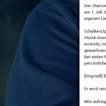
Der charis
am 1. Juli
eigenen Li
SchalkesOp
Musik mona
erreicht, i
gewachsen.
bei vielen 
persönliche
[img:null] 
Er wird sei
Wie aufrege