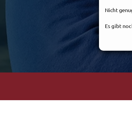
Nicht genu
Es gibt no
kennenzule
auf CD für
Und das Tol
...Der Eintri
Wir erhebe
(Getränkeka
Musik, Tan
Die Party 
Holländer"