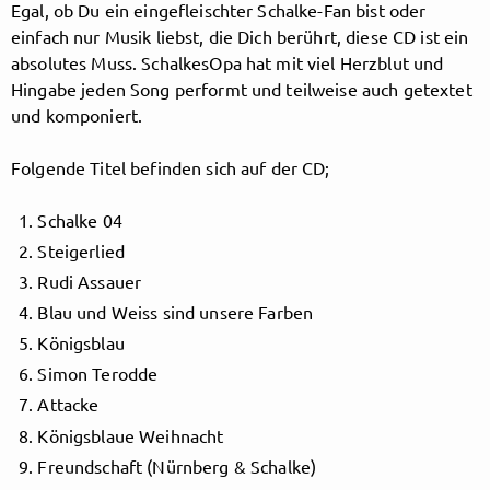
Egal, ob Du ein eingefleischter Schalke-Fan bist oder
einfach nur Musik liebst, die Dich berührt, diese CD ist ein
Follow Schalkesopa here!
absolutes Muss. SchalkesOpa hat mit viel Herzblut und
Hingabe jeden Song performt und teilweise auch getextet
und komponiert.
About
Posts
Guestbook
Shop
Folgende Titel befinden sich auf der CD;
Schalke 04
Steigerlied
Follow
Schalkesopa
,
Rudi Assauer
Blau und Weiss sind unsere Farben
and immediately
Königsblau
Simon Terodde
get access to all exclusive posts.
Attacke
Königsblaue Weihnacht
Freundschaft (Nürnberg & Schalke)
Sign up now