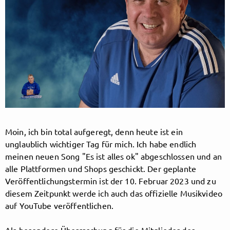
Follow Schalkesopa here!
About
Posts
Guestbook
Shop
Follow
Schalkesopa
,
Moin, ich bin total aufgeregt, denn heute ist ein
unglaublich wichtiger Tag für mich. Ich habe endlich
and immediately
meinen neuen Song "Es ist alles ok" abgeschlossen und an
alle Plattformen und Shops geschickt. Der geplante
get access to all exclusive posts.
Veröffentlichungstermin ist der 10. Februar 2023 und zu
diesem Zeitpunkt werde ich auch das offizielle Musikvideo
auf YouTube veröffentlichen.
Sign up now