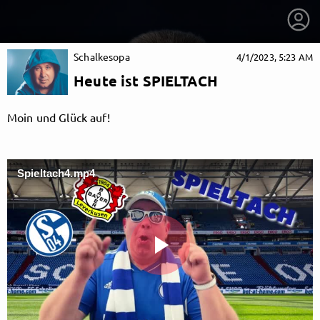
Schalkesopa
4/1/2023, 5:23 AM
Heute ist SPIELTACH
Moin und Glück auf!
Spieltach4.mp4
getnext to Schalkesopa
Play