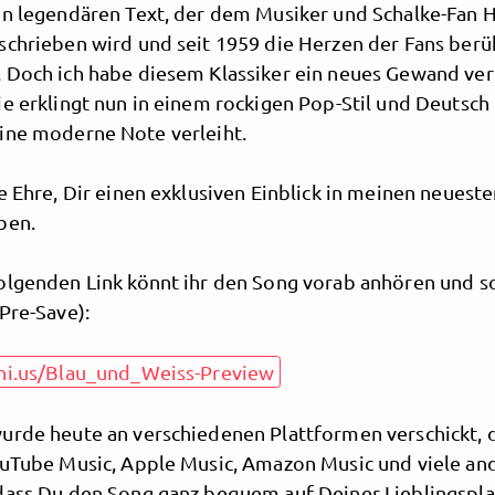
en legendären Text, der dem Musiker und Schalke-Fan H
schrieben wird und seit 1959 die Herzen der Fans berü
 Doch ich habe diesem Klassiker ein neues Gewand ver
ie erklingt nun in einem rockigen Pop-Stil und Deutsch
ine moderne Note verleiht.
e Ehre, Dir einen exklusiven Einblick in meinen neueste
ben.
olgenden Link könnt ihr den Song vorab anhören und s
Schalkesopa
Pre-Save):
eni.us/Blau_und_Weiss-Preview
urde heute an verschiedenen Plattformen verschickt, 
ouTube Music, Apple Music, Amazon Music und viele an
dass Du den Song ganz bequem auf Deiner Lieblingspl