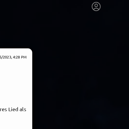
5/2023, 4:28 PM
es Lied als