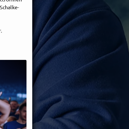
Schalke-
.