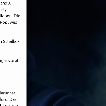
ans J.
hrt,
liehen. Die
 Pop, was
n Schalke-
ogar vorab
darunter
dere. Das
attformen