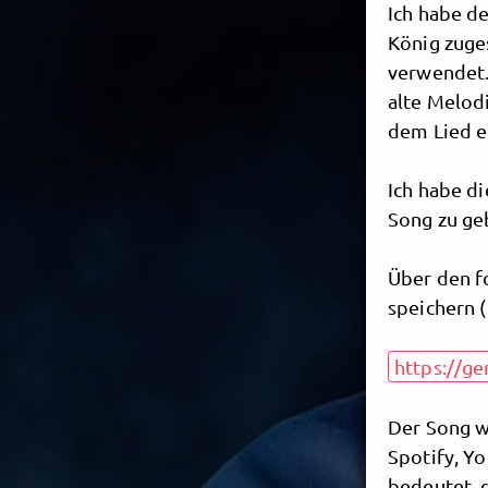
Ich habe d
König zuge
verwendet.
alte Melod
dem Lied e
Ich habe di
Song zu ge
Über den f
speichern (
https://g
Der Song w
Spotify, Y
bedeutet, 