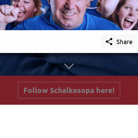

Share
getnext to Schalkesopa
Follow Schalkesopa here!
Posts
Guestbook
Shop