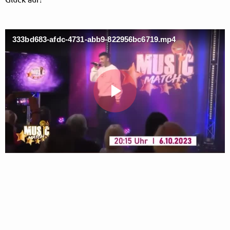
Follow Schalkesopa here!
333bd683-afdc-4731-abb9-822956bc6719.mp4
About
Posts
Guestbook
Shop
Play
Follow
Schalkesopa
,
Video
and immediately
get access to all exclusive posts.
Sign up now