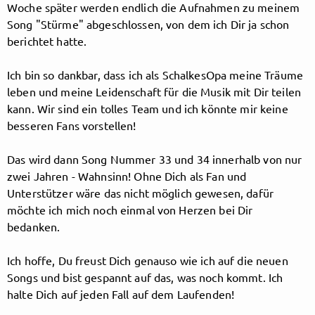
Woche später werden endlich die Aufnahmen zu meinem
Song "Stürme" abgeschlossen, von dem ich Dir ja schon
Follow Schalkesopa here!
berichtet hatte.
Ich bin so dankbar, dass ich als SchalkesOpa meine Träume
leben und meine Leidenschaft für die Musik mit Dir teilen
About
Posts
Guestbook
Shop
kann. Wir sind ein tolles Team und ich könnte mir keine
besseren Fans vorstellen!
Das wird dann Song Nummer 33 und 34 innerhalb von nur
Follow
Schalkesopa
,
zwei Jahren - Wahnsinn! Ohne Dich als Fan und
Unterstützer wäre das nicht möglich gewesen, dafür
and immediately
möchte ich mich noch einmal von Herzen bei Dir
bedanken.
get access to all exclusive posts.
Ich hoffe, Du freust Dich genauso wie ich auf die neuen
Songs und bist gespannt auf das, was noch kommt. Ich
halte Dich auf jeden Fall auf dem Laufenden!
Sign up now