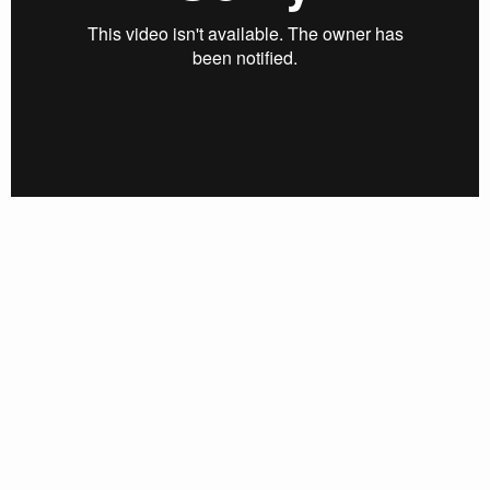
Follow Schalkesopa here!
About
Posts
Guestbook
Shop
Follow
Schalkesopa
,
and immediately
get access to all exclusive posts.
Sign up now