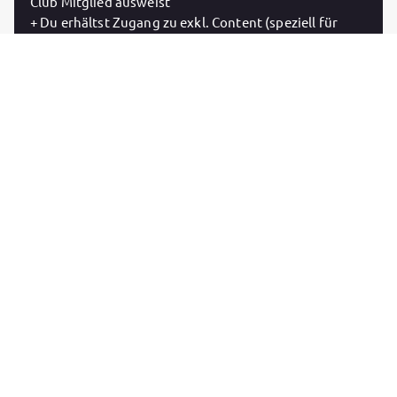
Club Mitglied ausweist
+ Du erhältst Zugang zu exkl. Content (speziell für
diese Mitgliedsstufe) bei GETNEXT
+ Du erhältst 10 % Rabatt auf meinen Merch
+ Du erhältst 20 % Rabatt auf Tickets für meine
Konzerte
Nochmals vielen Dank, dass du in unsere Beziehung
investierst - lass uns etwas Tolles auf die Beine stellen.
Subscribe now