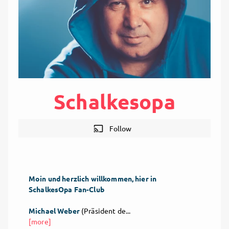
Schalkesopa
cast
Follow
Moin und herzlich willkommen, hier in
SchalkesOpa Fan-Club
Michael Weber
(Präsident de...
[more]