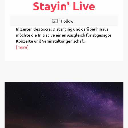
Stayin' Live
cast
Follow
In Zeiten des Social Distancing und darüber hinaus
möchte die Initiative einen Ausgleich für abgesagte
Konzerte und Veranstaltungen schaf...
[more]