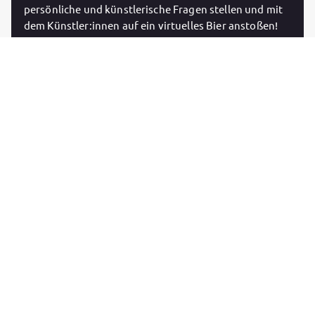
persönliche und künstlerische Fragen stellen und mit
dem Künstler:innen auf ein virtuelles Bier anstoßen!
Subscribe now