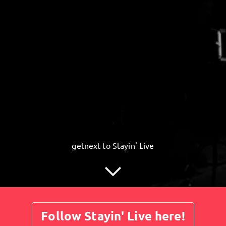
getnext to Stayin' Live
Follow Stayin' Live here!