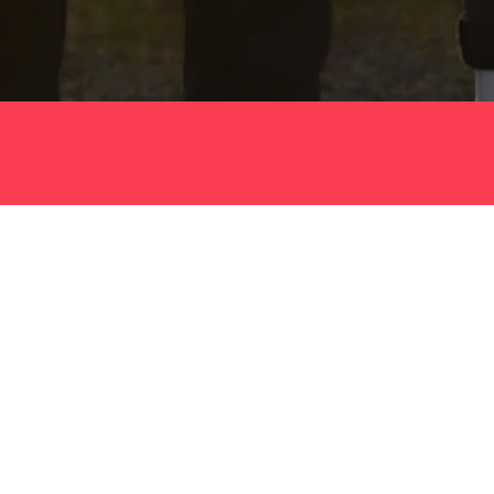
!
änen, Blut, gerissenen Saiten und jeder