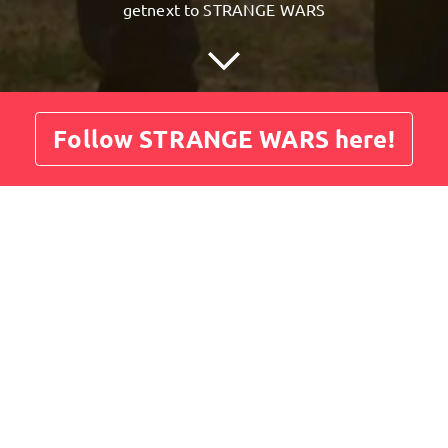
getnext to STRANGE WARS
Follow STRANGE WARS here!
Posts
Guestbook
Shop
en im United Strangers Express..
but Album CHESTPAIN jetzt bestellen
stpain ist das Ergebnis von Monaten voller Schweiß, Tr