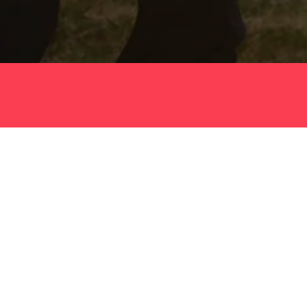
Willkomm
De
Che