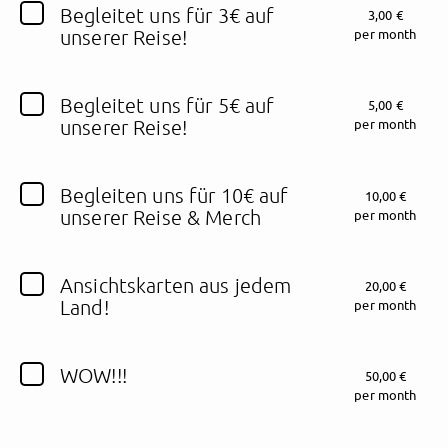
Begleitet uns für 3€ auf
3,00 €
unserer Reise!
per month
Follow supportLuke here!
Begleitet uns für 5€ auf
5,00 €
unserer Reise!
per month
About
Posts
Guestbook
Shop
Begleiten uns für 10€ auf
10,00 €
unserer Reise & Merch
per month
Follow
supportLuke
,
Ansichtskarten aus jedem
20,00 €
and immediately
Land!
per month
get access to all exclusive posts.
WOW!!!
50,00 €
per month
Sign up now