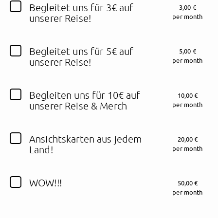
Begleitet uns für 3€ auf
3,00 €
unserer Reise!
per month
Follow supportLuke here!
Begleitet uns für 5€ auf
5,00 €
unserer Reise!
per month
About
Posts
Guestbook
Shop
Begleiten uns für 10€ auf
10,00 €
unserer Reise & Merch
per month
Follow
supportLuke
,
Ansichtskarten aus jedem
20,00 €
and immediately
Land!
per month
get access to all exclusive posts.
WOW!!!
50,00 €
per month
Sign up now