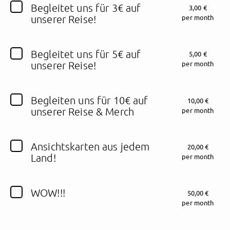
Begleitet uns für 3€ auf
3,00 €
unserer Reise!
per month
Follow supportLuke here!
Begleitet uns für 5€ auf
5,00 €
unserer Reise!
per month
About
Posts
Guestbook
Shop
Begleiten uns für 10€ auf
10,00 €
unserer Reise & Merch
per month
Follow
supportLuke
,
Ansichtskarten aus jedem
20,00 €
and immediately
Land!
per month
get access to all exclusive posts.
WOW!!!
50,00 €
per month
Sign up now