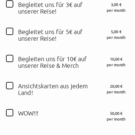
Begleitet uns für 3€ auf
3,00 €
unserer Reise!
per month
Follow supportLuke here!
Begleitet uns für 5€ auf
5,00 €
unserer Reise!
per month
About
Posts
Guestbook
Shop
Begleiten uns für 10€ auf
10,00 €
unserer Reise & Merch
per month
Follow
supportLuke
,
Ansichtskarten aus jedem
20,00 €
and immediately
Land!
per month
get access to all exclusive posts.
WOW!!!
50,00 €
per month
Sign up now