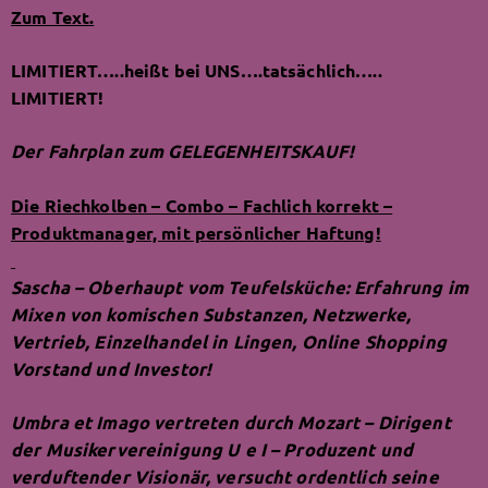
Zum Text.
LIMITIERT…..heißt bei UNS….tatsächlich…..
Follow Umbra et Imago here!
LIMITIERT!
Der Fahrplan zum GELEGENHEITSKAUF!
About
Posts
Guestbook
Shop
Die Riechkolben – Combo – Fachlich korrekt –
Produktmanager, mit persönlicher Haftung!
Sascha – Oberhaupt vom Teufelsküche: Erfahrung im
Follow
Umbra et
Mixen von komischen Substanzen, Netzwerke,
Vertrieb, Einzelhandel in Lingen, Online Shopping
Imago
, and
Vorstand und Investor!
immediately
Umbra et Imago vertreten durch Mozart – Dirigent
der Musikervereinigung U e I – Produzent und
get access to all exclusive posts.
verduftender Visionär, versucht ordentlich seine