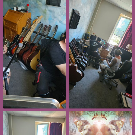
Follow Umbra et Imago here!
About
Posts
Guestbook
Shop
Follow
Umbra et
Imago
, and
immediately
get access to all exclusive posts.