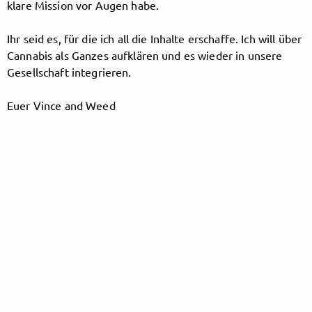
klare Mission vor Augen habe.
Ihr seid es, für die ich all die Inhalte erschaffe. Ich will über
Follow vinceandweed here!
Cannabis als Ganzes aufklären und es wieder in unsere
Gesellschaft integrieren.
Euer Vince and Weed
About
Posts
Guestbook
Shop
Follow
vinceandweed
, and
immediately
get access to all exclusive posts.