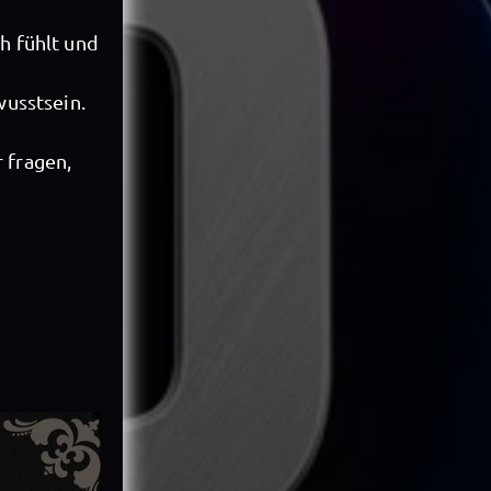
h fühlt und
usstsein.
 fragen,