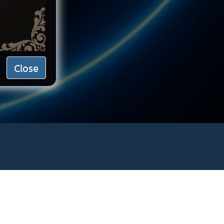
Close