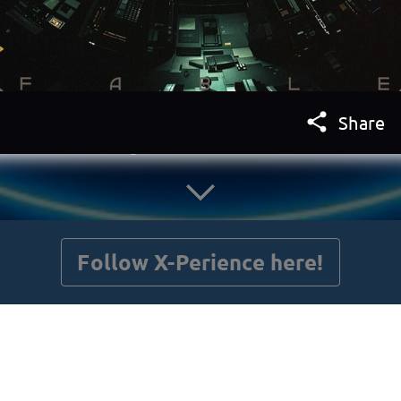

Share
getnext to X-Perience
Follow X-Perience here!
Posts
Guestbook
Shop