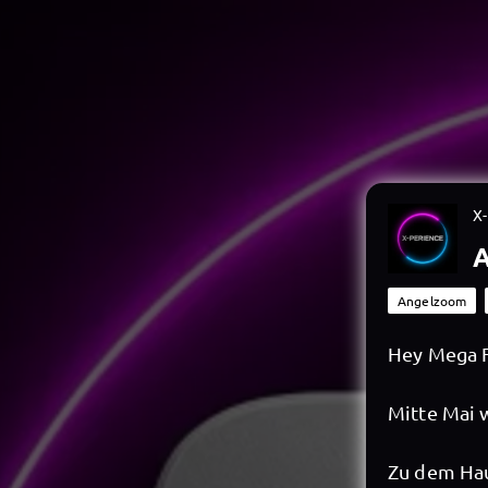
X
A
Angelzoom
Hey Mega F
Mitte Mai 
Zu dem Ha