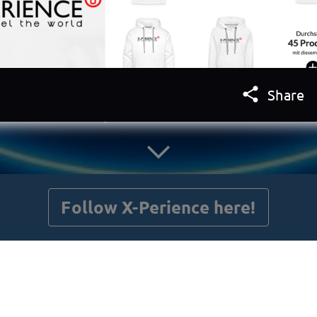

Share
getnext to X-Perience
e XP
Follow X-Perience here!
Posts
Guestbook
Shop