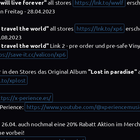
will live forever"
all stores
https://lnk.to/wwlf
ersch
Freitag - 28.04.2023
 travel the world"
all stores
https://lnk.to/xp6
ersch
4.08.2023
 travel the world"
Link 2 - pre order und pre-safe Vin
ps://save-it.cc/valicon/xp6
"Lost in paradise"
 in den Stores das Original Album
X-Perience
k.to/xplost
X-Perience
ttps://x-perience.es/
Perience:
https://www.youtube.com/@xperiencemusi
m 26.04. auch nochmal eine 20% Rabatt Aktion im Merc
ne vorbei!