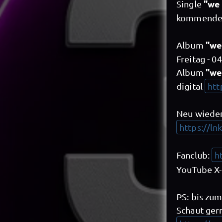
"we 
Single
kommenden 
"we
Album
Freitag - 0
"we
Album
digital
htt
Neu wieder
https://ln
Fanclub:
h
YouTube X-
PS: bis zu
Schaut ger