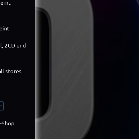
eint
eint
yl, 2CD und
all stores
c
h-Shop.