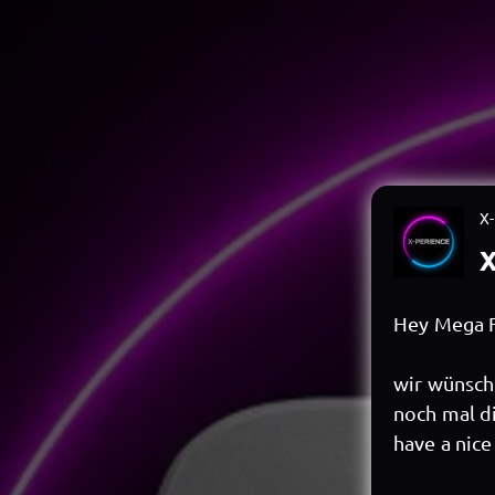
X
X
Hey Mega F
wir wünsch
noch mal di
have a nic