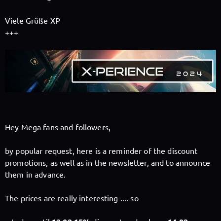
Viele Grüße XP
Follow X-Perience here!
+++
About
Posts
Guestbook
Shop
Follow
X-Perience
,
Hey Mega fans and followers,
and immediately
by popular request, here is a reminder of the discount
promotions, as well as in the newsletter, and to announce
get access to all exclusive posts.
them in advance.
The prices are really interesting .... so
Sign up now