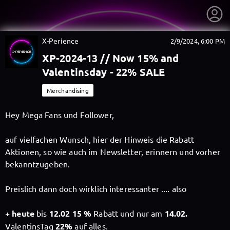
X-Perience
2/9/2024, 6:00 PM
XP-2024-13 // Now 15% and
Valentinsday - 22% SALE
Merchandising
Hey Mega Fans und Follower,
auf vielfachen Wunsch, hier der Hinweis die Rabatt
Aktionen, so wie auch im Newsletter, erinnern und vorher
bekanntzugeben.
Preislich dann doch wirklich interessanter .... also
getnext to X-Perience
+
heute
bis
12.02 15 %
Rabatt und nur am
14.02.
ValentinsTag
22%
auf alles.