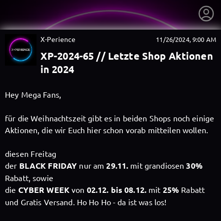
X-Perience
11/26/2024, 9:00 AM
XP-2024-65 // Letzte Shop Aktionen
in 2024
Hey Mega Fans,
für die Weihnachtszeit gibt es in beiden Shops noch einige
Aktionen, die wir Euch hier schon vorab mitteilen wollen.
diesen Freitag
der
BLACK FRIDAY
nur am
29.11.
mit
grandiosen
30%
Rabatt, sowie
getnext to X-Perience
die
CYBER WEEK
von
02.12. bis 08.12.
mit
25%
Rabatt
und Gratis Versand. Ho Ho Ho - da ist was los!