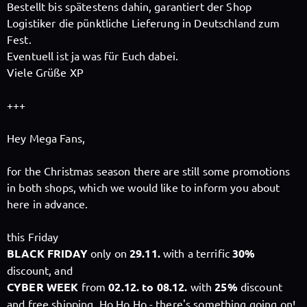
Bestellt bis spätestens dahin, garantiert der Shop
Logistiker die pünktliche Lieferung in Deutschland zum
Follow X-Perience here!
Fest.
Eventuell ist ja was für Euch dabei.
Viele Grüße XP
About
Posts
Guestbook
Shop
+++
Hey Mega Fans,
Follow
X-Perience
,
for the Christmas season there are still some promotions
in both shops, which we would like to inform you about
and immediately
here in advance.
get access to all exclusive posts.
this Friday
BLACK FRIDAY
only on
29.11.
with a terrific
30%
discount, and
CYBER WEEK
from
02.12. to 08.12.
with
25%
discount
Sign up now
and free shipping. Ho Ho Ho - there's something going on!