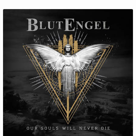
Follow Blutengel here!
About
Posts
Shop
Follow
Blutengel
, and
immediately
get access to all exclusive posts.
Sign up now