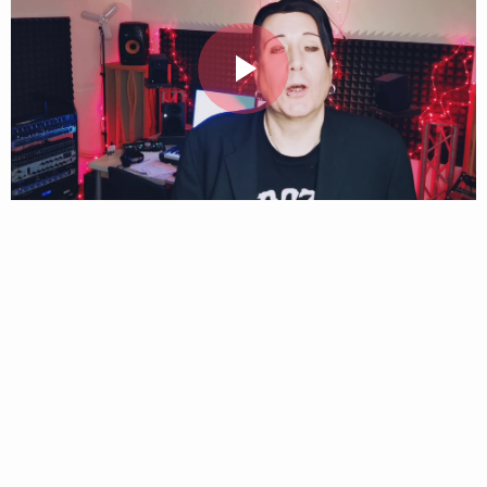
Follow Blutengel here!
Play
About
Posts
Shop
Video
Follow
Blutengel
, and
immediately
get access to all exclusive posts.
Sign up now