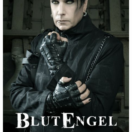
Follow Blutengel here!
About
Posts
Shop
Follow
Blutengel
, and
immediately
get access to all exclusive posts.
Sign up now