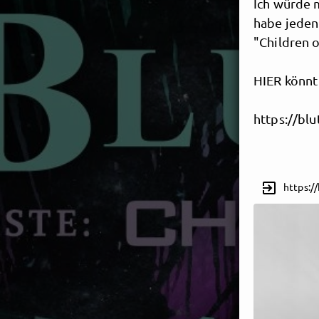
Ich würde m
habe jedenf
"Children o
HIER könnt 
https://bl
exit_to_app
https:/