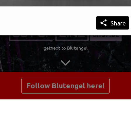

Share
getnext to Blutengel
Follow Blutengel here!
Posts
Shop