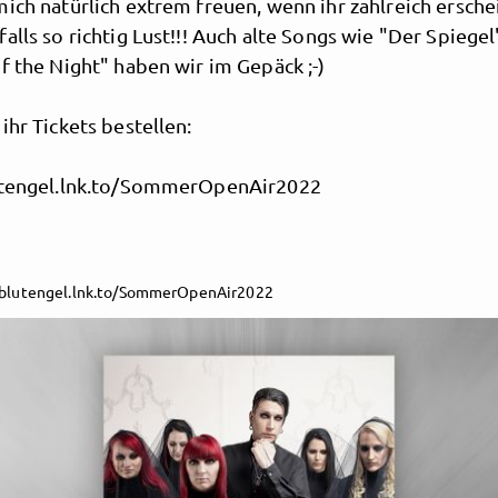
ich natürlich extrem freuen, wenn ihr zahlreich erschei
alls so richtig Lust!!! Auch alte Songs wie "Der Spiege
f the Night" haben wir im Gepäck ;-)
ihr Tickets bestellen:
utengel.lnk.to/SommerOpenAir2022
/blutengel.lnk.to/SommerOpenAir2022