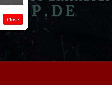
Close