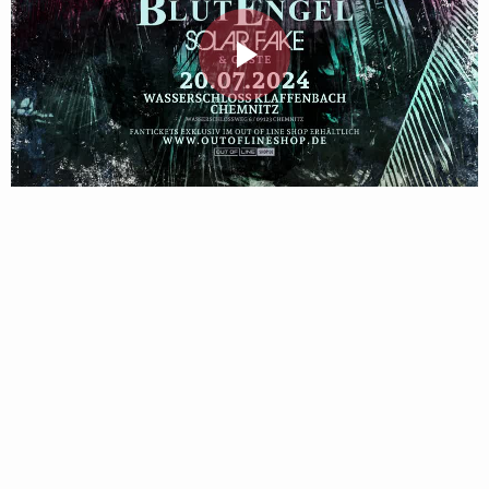
Follow Blutengel here!
Play
About
Posts
Shop
Video
Follow
Blutengel
, and
immediately
get access to all exclusive posts.
Sign up now