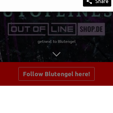

Share
getnext to Blutengel
Follow Blutengel here!
Posts
Shop