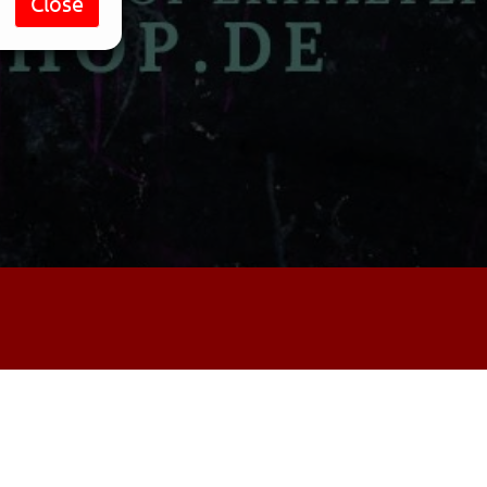
Close