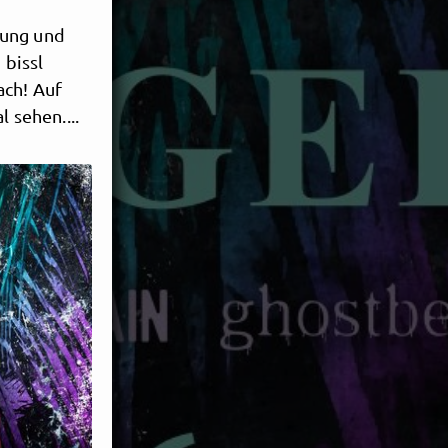
bung und
 bissl
ach! Auf
 sehen....