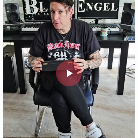
Follow Blutengel here!
About
Posts
Shop
Follow
Blutengel
, and
Play
immediately
get access to all exclusive posts.
Video
Sign up now