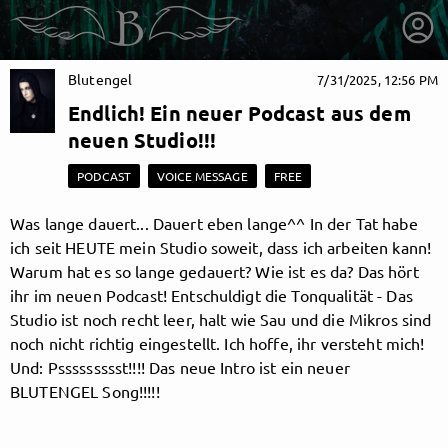
Blutengel
7/31/2025, 12:56 PM
Endlich! Ein neuer Podcast aus dem
neuen Studio!!!
PODCAST
VOICE MESSAGE
FREE
Was lange dauert... Dauert eben lange^^ In der Tat habe
ich seit HEUTE mein Studio soweit, dass ich arbeiten kann!
Warum hat es so lange gedauert? Wie ist es da? Das hört
ihr im neuen Podcast! Entschuldigt die Tonqualität - Das
Studio ist noch recht leer, halt wie Sau und die Mikros sind
noch nicht richtig eingestellt. Ich hoffe, ihr versteht mich!
Und: Pssssssssst!!!! Das neue Intro ist ein neuer
getnext to Blutengel
BLUTENGEL Song!!!!!