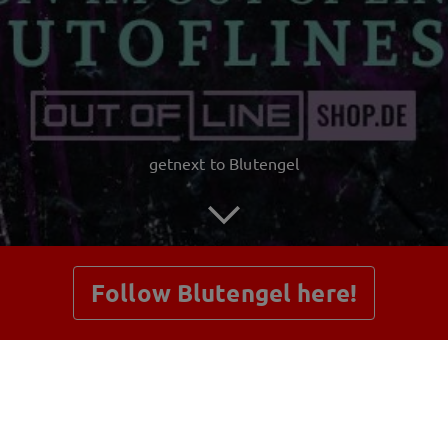
getnext to Blutengel
Follow Blutengel here!
Posts
Shop