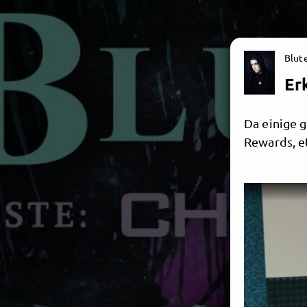
Blut
Er
Da einige g
Rewards, e