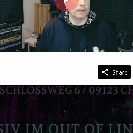
Play
Video

Share