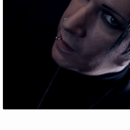
Follow Blutengel here!
About
Posts
Shop
Follow
Blutengel
, and
immediately
get access to all exclusive posts.
Sign up now