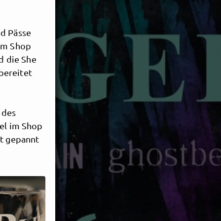
nd Pässe
rem Shop
d die She
bereitet
 des
kel im Shop
bt gepannt