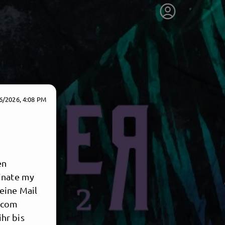
6/2026, 4:08 PM
en
minate my
eine Mail
.com
hr bis