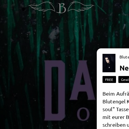
Blut
Ne
FREE
Gewi
Beim Aufrä
Blutengel 
soul" Tass
mit eurer 
schreiben 