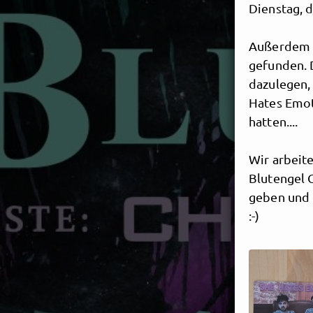
Dienstag, 
Außerdem h
gefunden. 
dazulegen,
Hates Emot
hatten....
Wir arbeit
Blutengel C
geben und 
:-)