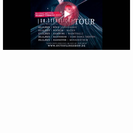
Follow Blutengel here!
Play
About
Posts
Shop
Video
Follow
Blutengel
, and
immediately
get access to all exclusive posts.
Sign up now