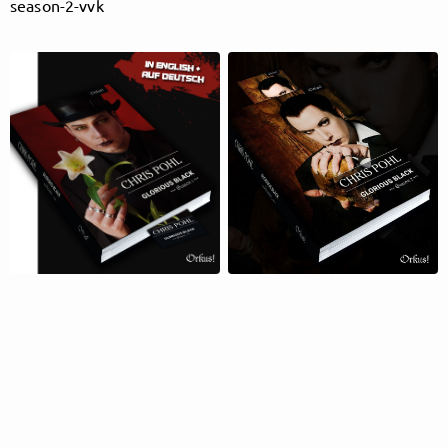
season-2-vvk
Follow Blutengel here!
About
Posts
Shop
Follow
Blutengel
, and
immediately
get access to all exclusive posts.
Sign up now