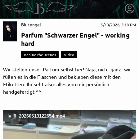
Blutengel
5/13/2026, 3:18 PM
Parfum "Schwarzer Engel" - working
hard
Behind the scenes
Video
Wir stellen unser Parfum selbst her! Naja, nicht ganz- wir
füllen es in die Flaschen und bekleben diese mit den
Etiketten. Ihr seht also: alles von mir persönlich
handgefertigt ^^
getnext to Blutengel
lv_0_20260513122654.mp4