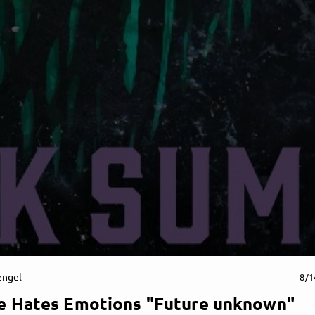
engel
8/1
e Hates Emotions "Future unknown"