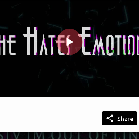
Play
Video

Share