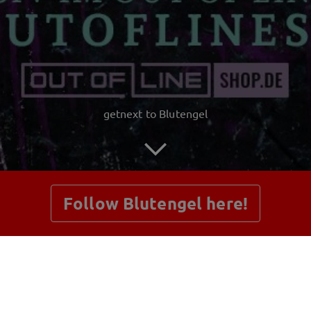
getnext to Blutengel
Follow Blutengel here!
Posts
Shop