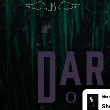
Blut
Sh