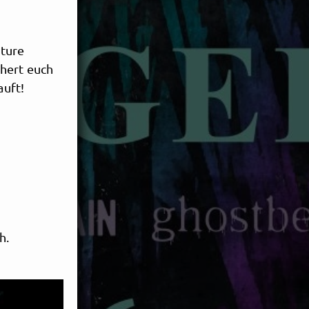
ture
hert euch
auft!
h.