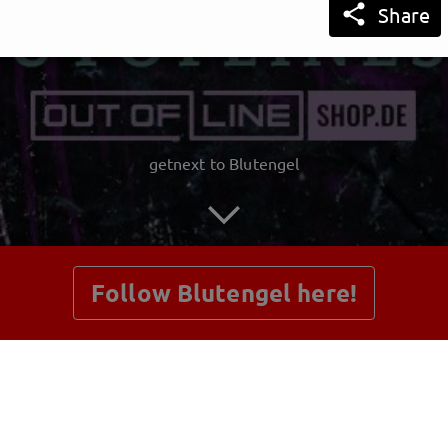

Share
getnext to Blutengel
Follow Blutengel here!
Posts
Shop