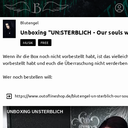
Blutengel
Unboxing "UN:STERBLICH - Our souls wil
MUSIK
FREE
Wenn ihr die Box noch nicht vorbestellt habt, ist das viellei
vorbestellt habt und euch die Überraschung nicht verderben w
Wer noch bestellen will:
exit_to_app
getnext to Blutengel
UNBOXING UNSTERBLICH