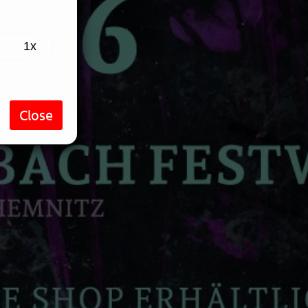
Playback
1x
Rate
Close