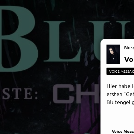
Blut
Vo
VOICE MESSA
Hier habe i
ersten "Ge
Blutengel g
Voice Mess