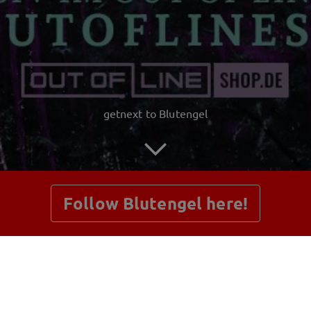
getnext to Blutengel
Follow Blutengel here!
Posts
Shop