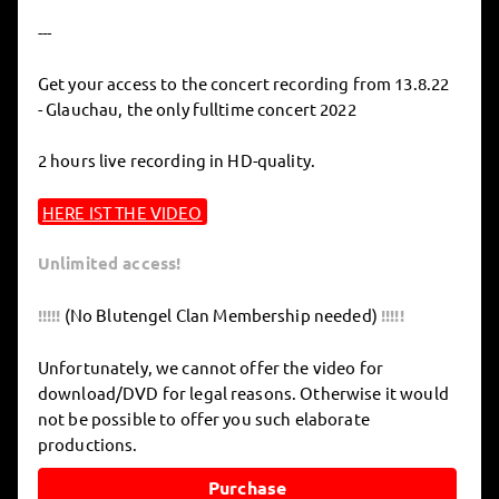
---
Get your access to the concert recording from 13.8.22
- Glauchau, the only fulltime concert 2022
2 hours live recording in HD-quality.
HERE IST THE VIDEO
Unlimited access!
!!!!!
(No Blutengel Clan Membership needed)
!!!!!
Unfortunately, we cannot offer the video for
download/DVD for legal reasons. Otherwise it would
not be possible to offer you such elaborate
productions.
Purchase