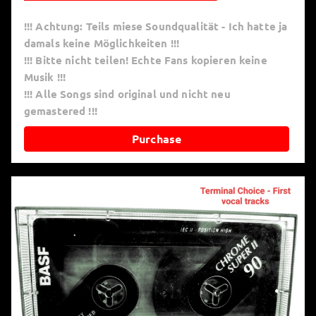
!!! Achtung: Teils miese Soundqualität - Ich hatte ja
damals keine Möglichkeiten !!!
!!! Bitte nicht teilen! Echte Fans kopieren keine
Musik !!!
!!! Alle Songs sind original und nicht neu
gemastered !!!
Purchase