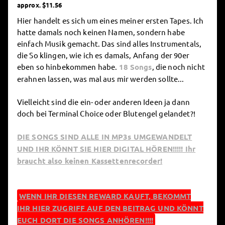
approx. $11.56
Hier handelt es sich um eines meiner ersten Tapes. Ich
hatte damals noch keinen Namen, sondern habe
einfach Musik gemacht. Das sind alles Instrumentals,
die So klingen, wie ich es damals, Anfang der 90er
eben so hinbekommen habe.
18 Songs
, die noch nicht
erahnen lassen, was mal aus mir werden sollte...
Vielleicht sind die ein- oder anderen Ideen ja dann
doch bei Terminal Choice oder Blutengel gelandet?!
DIE SONGS SIND ALLE IN MP3s UMGEWANDELT
UND IHR KÖNNT SIE HIER DIGITAL HÖREN!!!!! Ihr
braucht also keinen Kassettenrecorder!
WENN IHR DIESEN REWARD KAUFT, BEKOMMT
IHR HIER ZUGRIFF AUF DEN BEITRAG UND KÖNNT
EUCH DORT DIE SONGS ANHÖREN!!!!