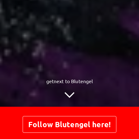
getnext to Blutengel
Follow Blutengel here!