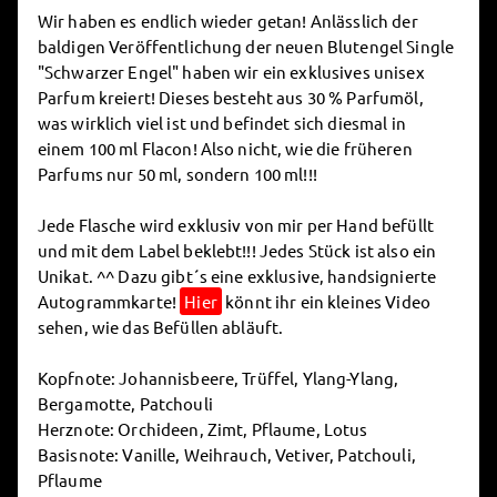
Wir haben es endlich wieder getan! Anlässlich der
baldigen Veröffentlichung der neuen Blutengel Single
"Schwarzer Engel" haben wir ein exklusives unisex
Parfum kreiert! Dieses besteht aus 30 % Parfumöl,
was wirklich viel ist und befindet sich diesmal in
einem 100 ml Flacon! Also nicht, wie die früheren
Parfums nur 50 ml, sondern 100 ml!!!
Jede Flasche wird exklusiv von mir per Hand befüllt
und mit dem Label beklebt!!! Jedes Stück ist also ein
Unikat. ^^ Dazu gibt´s eine exklusive, handsignierte
Autogrammkarte!
Hier
könnt ihr ein kleines Video
sehen, wie das Befüllen abläuft.
Kopfnote: Johannisbeere, Trüffel, Ylang-Ylang,
Bergamotte, Patchouli
Herznote: Orchideen, Zimt, Pflaume, Lotus
Basisnote: Vanille, Weihrauch, Vetiver, Patchouli,
Pflaume