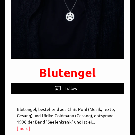
Blutengel
cast
Follow
Blutengel, bestehend aus Chris Pohl (Musik, Texte,
Gesang) und Ulrike Goldmann (Gesang), entsprang
1998 der Band "Seelenkrank" und ist ei...
[more]