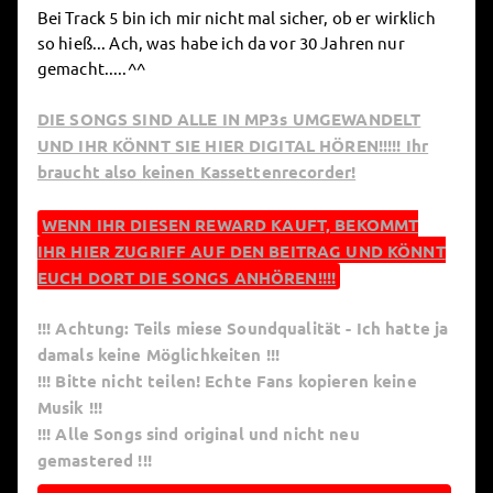
Bei Track 5 bin ich mir nicht mal sicher, ob er wirklich
so hieß... Ach, was habe ich da vor 30 Jahren nur
gemacht.....^^
DIE SONGS SIND ALLE IN MP3s UMGEWANDELT
UND IHR KÖNNT SIE HIER DIGITAL HÖREN!!!!! Ihr
braucht also keinen Kassettenrecorder!
WENN IHR DIESEN REWARD KAUFT, BEKOMMT
IHR HIER ZUGRIFF AUF DEN BEITRAG UND KÖNNT
EUCH DORT DIE SONGS ANHÖREN!!!!
!!! Achtung: Teils miese Soundqualität - Ich hatte ja
damals keine Möglichkeiten !!!
!!! Bitte nicht teilen! Echte Fans kopieren keine
Musik !!!
!!! Alle Songs sind original und nicht neu
gemastered !!!