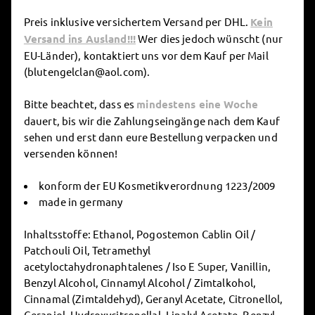
Preis inklusive versichertem Versand per DHL.
Kein
Versand ins Ausland!!!
Wer dies jedoch wünscht (nur
EU-Länder), kontaktiert uns vor dem Kauf per Mail
(blutengelclan@aol.com).
Bitte beachtet, dass es
mindestens eine Woche
dauert, bis wir die Zahlungseingänge nach dem Kauf
sehen und erst dann eure Bestellung verpacken und
versenden können!
konform der EU Kosmetikverordnung 1223/2009
made in germany
Inhaltsstoffe: Ethanol, Pogostemon Cablin Oil /
Patchouli Oil, Tetramethyl
acetyloctahydronaphtalenes / Iso E Super, Vanillin,
Benzyl Alcohol, Cinnamyl Alcohol / Zimtalkohol,
Cinnamal (Zimtaldehyd), Geranyl Acetate, Citronellol,
Geraniol, Hydroxycitronellal, Linalyl Acetate, Benzyl