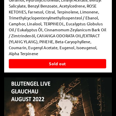
Salicylate, Benzyl Benzoate, Acetylcedrene, ROSE
KETONES, Farnesol, Citral, Terpinolene, Limonene,
Trimethylcyclopentenylmethylisopenteol / Ebanol,
Camphor, Linalool, TERPINEOL, Eucalyptus Globulus
Oil / Eukalyptus Öl, Cinnamomum Zeylanicum Bark Oil
/ Zimtrindenöl, CANANGA ODORATA OIL/EXTRACT
(YLANG YLANG), PINENE, Beta-Caryophyllene,
Coumarin, Eugenyl Acetate, Eugenol, Isoeugenol,
Alpha Terpinene
Sold out