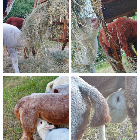
Follow CannaPaco Alpakas here!
About
Posts
Guestbook
Shop
Follow
CannaPaco
Alpakas
, and
immediately
get access to all exclusive posts.